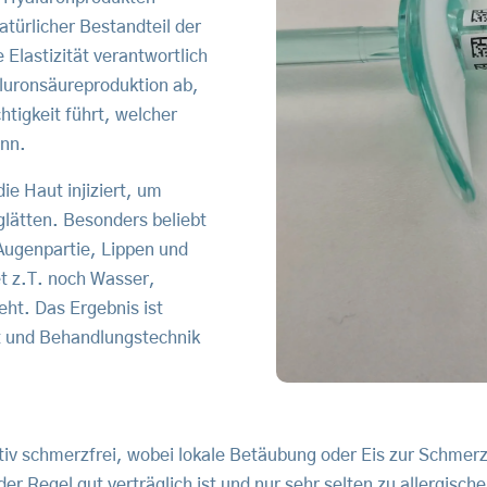
atürlicher Bestandteil der
 Elastizität verantwortlich
luronsäureproduktion ab,
tigkeit führt, welcher
ann.
ie Haut injiziert, um
glätten. Besonders beliebt
 Augenpartie, Lippen und
et z.T. noch Wasser,
eht. Das Ergebnis ist
kt und Behandlungstechnik
ativ schmerzfrei, wobei lokale Betäubung oder Eis zur Schmer
 der Regel gut verträglich ist und nur sehr selten zu allergis