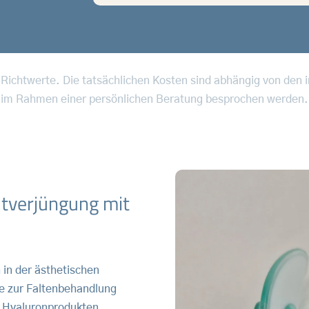
 Richtwerte. Die tatsächlichen Kosten sind abhängig von den 
im Rahmen einer persönlichen Beratung besprochen werden.
tverjüngung mit
 in der ästhetischen
re zur Faltenbehandlung
n Hyaluronprodukten