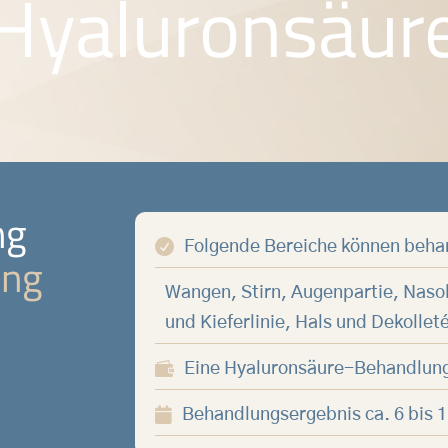
Hyaluronsäur
ng

Folgende Bereiche können beha
ung
Wangen, Stirn, Augenpartie, Nasol
und Kieferlinie, Hals und Dekollet

Eine Hyaluronsäure-Behandlung 

Behandlungsergebnis ca. 6 bis 1