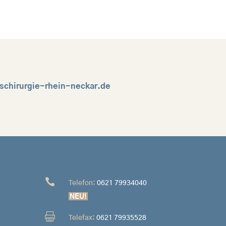
schirurgie-rhein-neckar.de

Telefon:
0621 79934040
NEU!

Telefax:
0621 79935528